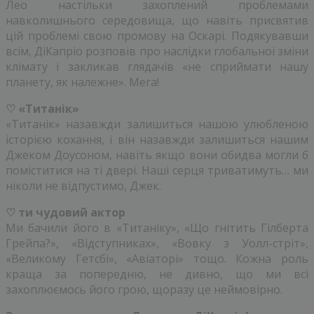
Лео настільки захоплений проблемами
навколишнього середовища, що навіть присвятив
цій проблемі свою промову на Оскарі. Подякувавши
всім, ДіКапріо розповів про наслідки глобальної зміни
клімату і закликав глядачів «не сприймати нашу
планету, як належне». Мега!
♡ «Титанік»
«Титанік» назавжди залишиться нашою улюбленою
історією кохання, і він назавжди залишиться нашим
Джеком Доусоном, навіть якщо вони обидва могли б
поміститися на ті двері. Наші серця триватимуть… ми
ніколи не відпустимо, Джек.
♡ ти чудовий актор
Ми бачили його в «Титаніку», «Що гнітить Гілберта
Грейпа?», «Відступниках», «Вовку з Уолл-стріт»,
«Великому Гетсбі», «Авіаторі» тощо. Кожна роль
краща за попередню, не дивно, що ми всі
захоплюємось його грою, щоразу це неймовірно.