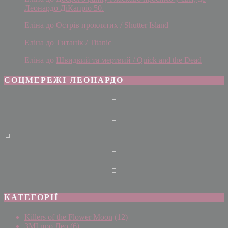
Леонардо ДіКапріо 50.
Еліна
до
Острів проклятих / Shutter Island
Еліна
до
Титанік / Titanic
Еліна
до
Швидкий та мертвий / Quick and the Dead
СОЦМЕРЕЖІ ЛЕОНАРДО
КАТЕГОРІЇ
Killers of the Flower Moon
(12)
ЗМІ про Лео
(6)