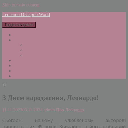
Skip to main content
Leonardo DiCaprio World
Toggle navigation
Головна
Леонардо
Біографія
Деякі факти про Леонардо
Нагороди та номінації
Фільмографія
Інтерв’ю
Фото
Про сайт
З Днем народження, Леонардо!
11.11.2023
03.11.2024
admin
Про Леонардо
Сьогодні нашому улюбленому акторові
виповнюється 49 років! Звичайно, в його особливий