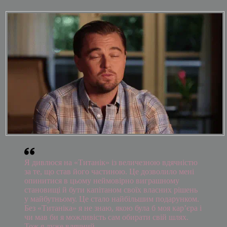
Я дивлюся на «Титанік» із величезною вдячністю
за те, що став його частиною. Це дозволило мені
опинитися в цьому неймовірно виграшному
становищі й бути капітаном своїх власних рішень
у майбутньому. Це стало найбільшим подарунком.
Без «Титаніка» я не знаю, якою була б моя кар’єра і
чи мав би я можливість сам обирати свій шлях.
Тож я дуже вдячний.