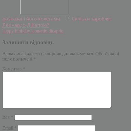
розказані його колегами
Скільки заробляє
Леонардо ДіКапріо?
happy birthday leonardo dicaprio
Залишити відповідь
Ваша e-mail адреса не оприлюднюватиметься.
Обов’язкові
поля позначені
*
Коментар
*
Ім'я
*
Email
*