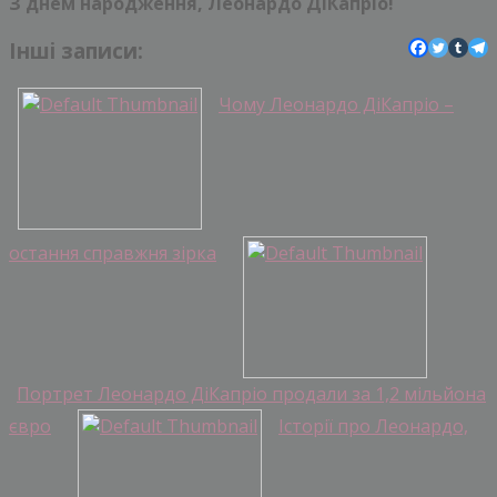
З днем ​​народження, Леонардо ДіКапріо!
Інші записи:
Чому Леонардо ДіКапріо –
остання справжня зірка
Портрет Леонардо ДіКапріо продали за 1,2 мільйона
євро
Історії про Леонардо,