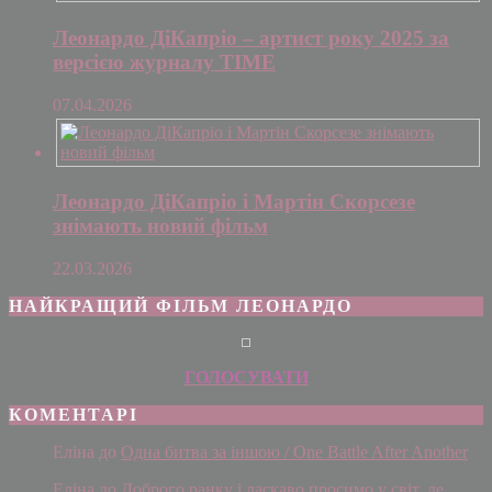
Леонардо ДіКапріо – артист року 2025 за
версією журналу TIME
07.04.2026
Леонардо ДіКапріо і Мартін Скорсезе
знімають новий фільм
22.03.2026
НАЙКРАЩИЙ ФІЛЬМ ЛЕОНАРДО
ГОЛОСУВАТИ
КОМЕНТАРІ
Еліна
до
Одна битва за іншою / One Battle After Another
Еліна
до
Доброго ранку і ласкаво просимо у світ, де