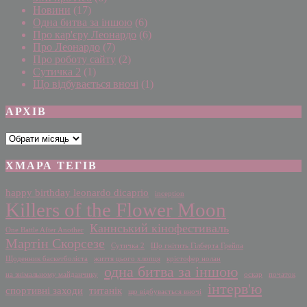
Новини
(17)
Одна битва за іншою
(6)
Про кар'єру Леонардо
(6)
Про Леонардо
(7)
Про роботу сайту
(2)
Сутичка 2
(1)
Що відбувається вночі
(1)
АРХІВ
Архіви
ХМАРА ТЕГІВ
happy birthday leonardo dicaprio
inception
Killers of the Flower Moon
Каннський кінофестиваль
One Battle After Another
Мартін Скорсезе
Сутичка 2
Що гнітить Гілберта Грейпа
Щоденник баскетболіста
життя цього хлопця
крістофер нолан
одна битва за іншою
на знімальному майданчику
оскар
початок
інтерв'ю
спортивні заходи
титанік
що відбувається вночі