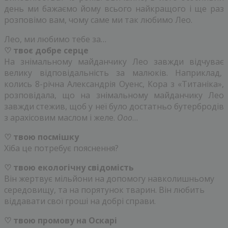
день ми бажаємо йому всього найкращого і ще раз
розповімо вам, чому саме ми так любимо Лео.
Лео, ми любимо тебе за…
♡ твоє добре серце
На знімальному майданчику Лео завжди відчуває
велику відповідальність за малюків. Наприклад,
колись 8-річна Александрія Оуенс, Кора з «Титаніка»,
розповідала, що на знімальному майданчику Лео
завжди стежив, щоб у неї було достатньо бутербродів
з арахісовим маслом і желе.
Ооо
…
♡ твою посмішку
Хіба це потребує пояснення?
♡ твою екологічну свідомість
Він жертвує мільйони на допомогу навколишньому
середовищу, та на порятунок тварин. Він любить
віддавати свої гроші на добрі справи.
♡ твою промову на Оскарі