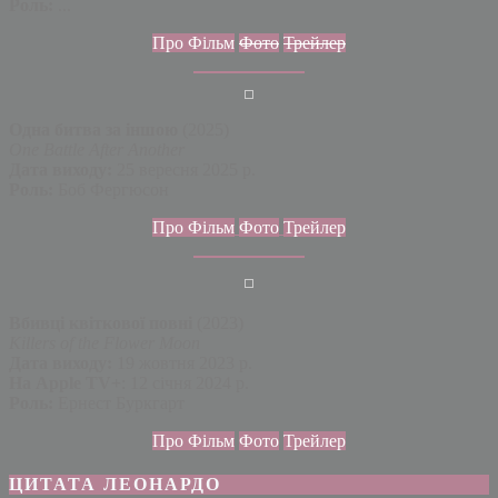
Роль:
...
Про Фільм
Фото
Трейлер
Одна битва за іншою
(2025)
One Battle After Another
Дата виходу:
25 вересня 2025 р.
Роль:
Боб Фергюсон
Про Фільм
Фото
Трейлер
Вбивці квіткової повні
(2023)
Killers of the Flower Moon
Дата виходу:
19 жовтня 2023 р.
На Apple TV+
: 12 січня 2024 р.
Роль:
Ернест Буркгарт
Про Фільм
Фото
Трейлер
ЦИТАТА ЛЕОНАРДО