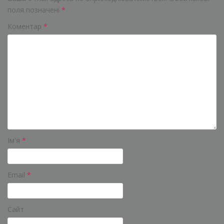
поля позначені
*
Коментар
*
Ім'я
*
Email
*
Сайт