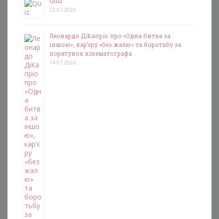
Quiz
23.07.2026
Леонардо ДіКапріо про «Одна битва за
іншою», кар’єру «без жалю» та боротьбу за
порятунок кінематографа
14.07.2026