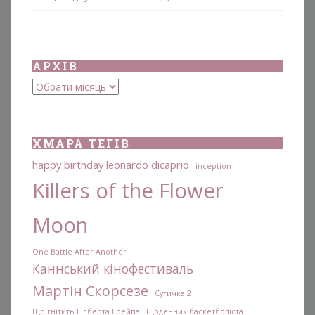
АРХІВ
Архіви
ХМАРА ТЕГІВ
happy birthday leonardo dicaprio
inception
Killers of the Flower
Moon
One Battle After Another
Каннський кінофестиваль
Мартін Скорсезе
Сутичка 2
Що гнітить Гілберта Грейпа
Щоденник баскетболіста