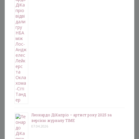
Леонардо ДіКапріо – артист року 2025 за
версією журналу TIME
07.04.2026