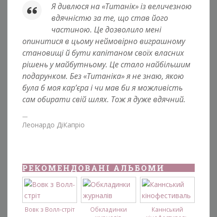
Я дивлюся на «Титанік» із величезною
вдячністю за те, що став його
частиною. Це дозволило мені
опинитися в цьому неймовірно виграшному
становищі й бути капітаном своїх власних
рішень у майбутньому. Це стало найбільшим
подарунком. Без «Титаніка» я не знаю, якою
була б моя кар’єра і чи мав би я можливість
сам обирати свій шлях. Тож я дуже вдячний.
Леонардо ДіКапріо
РЕКОМЕНДОВАНІ АЛЬБОМИ
Вовк з Волл-стріт
Обкладинки
Каннський