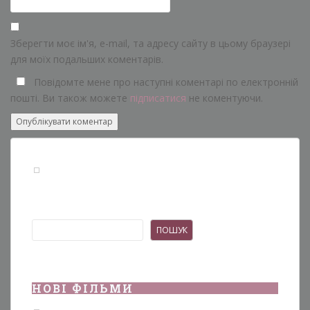
Зберегти моє ім'я, e-mail, та адресу сайту в цьому браузері
для моїх подальших коментарів.
Повідомте мене про наступні коментарі по електронній
пошті. Ви також можете
підписатися
не коментуючи.
Пошук
ПОШУК
НОВІ ФІЛЬМИ