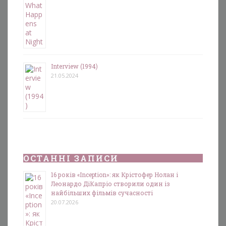
Interview (1994)
21.05.2024
ОСТАННІ ЗАПИСИ
16 років «Inception»: як Крістофер Нолан і
Леонардо ДіКапріо створили один із
найбільших фільмів сучасності
20.07.2026