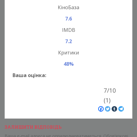
КіноБаза
7.6
IMDB
7.2
Критики
48%
Ваша оцінка:
7/10
(1)
ЗАЛИШИТИ ВІДПОВІДЬ
Ваша e-mail адреса не оприлюднюватиметься.
Обов’язкові