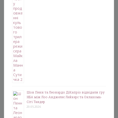
Шон Пенн та Леонардо ДіКапріо відвідали гру
НБА між Лос-Анджелес Лейкерс та Оклахома-
Сіті Тандер
20.05.2026