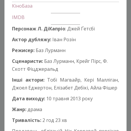
КіноБаза
IMDB
Персонаж Л. ДіКапріо
: Джей Ґетсбі
Актор дубляжу:
Іван Розін
Режисер:
Баз Лурманн
Сценаристи:
Баз Лурманн, Крейг Пірс, Ф.
Скотт Фіцджеральд
Інші актори:
Тобі Магвайр, Кері Малліган,
Джоел Еджертон, Елізабет Дебікі, Айла Фішер
Дата виходу:
10 травня 2013 року
Жанр:
драма
Тривалість:
2 год 23 хв