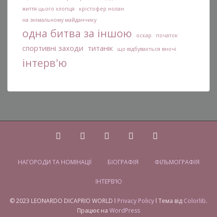
життя цього хлопця
крістофер нолан
на знімальному майданчику
одна битва за іншою
оскар
початок
спортивні заходи
титанік
що відбувається вночі
інтерв'ю
НАГОРОДИ ТА НОМІНАЦІЇ
БІОГРАФІЯ
ФІЛЬМОГРАФІЯ
ІНТЕРВ’Ю
© 2023 LEONARDO DICAPRIO WORLD l
Privacy Policy
l Тема від
Colorlib
.
Працює на
WordPress