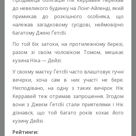
Продавець облігацій Нік Керравей переїхав
до невеликого будинку на Лонг-Айленді, який
примикав до розкішного особняка, що
належав загадковому сусідові, неймовірно
багатому Джею Ґетсбі.
По той бік затоки, на протилежному березі,
разом зі своїм чоловіком Томом, мешкає
кузина Ніка — Дейзі.
У своєму маєтку Ґетсбі часто влаштовує гучні
вечірки, хоча сам в них участі не бере.
Несподівано, на одну з таких вечірок Нік
Керравей теж отримав запрошення. Згодом
вони з Джеєм Ґетсбі стали приятелями і Нік
дізнався, що той багато років кохає його
кузину Дейзі.
Рейтинги: