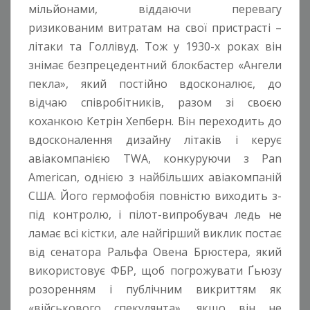
мільйонами, віддаючи перевагу
ризикованим витратам на свої пристрасті –
літаки та Голлівуд. Тож у 1930-х роках він
знімає безпрецедентний блокбастер «Ангели
пекла», який постійно вдосконалює, до
відчаю співробітників, разом зі своєю
коханкою Кетрін Хепберн. Він переходить до
вдосконалення дизайну літаків і керує
авіакомпанією TWA, конкуруючи з Pan
American, однією з найбільших авіакомпаній
США. Його гермофобія повністю виходить з-
під контролю, і пілот-випробувач ледь не
ламає всі кістки, але найгірший виклик постає
від сенатора Ральфа Овена Брюстера, який
використовує ФБР, щоб погрожувати Ґьюзу
розоренням і публічним викриттям як
«військового спекулянта», якщо він не