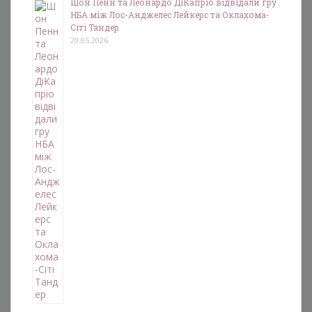
Шон Пенн та Леонардо ДіКапріо відвідали гру
НБА між Лос-Анджелес Лейкерс та Оклахома-
Сіті Тандер
20.05.2026