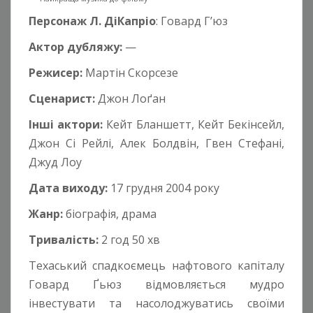
Персонаж Л. ДіКапріо
: Говард Г’юз
Актор дубляжу:
—
Режисер:
Мартін Скорсезе
Сценарист:
Джон Лоґан
Інші актори:
Кейт Бланшетт, Кейт Бекінсейл,
Джон Сі Рейлі, Алек Болдвін, Гвен Стефані,
Джуд Лоу
Дата виходу:
17 грудня 2004 року
Жанр:
біографія, драма
Тривалість:
2 год 50 хв
Техаський спадкоємець нафтового капіталу
Говард Ґьюз відмовляється мудро
інвестувати та насолоджуватись своїми