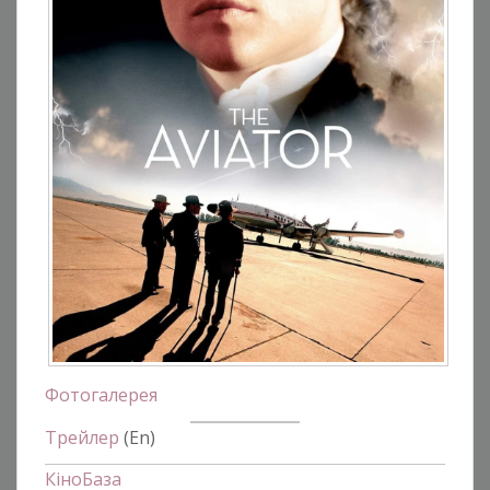
Фотогалерея
Трейлер
(En)
КіноБаза