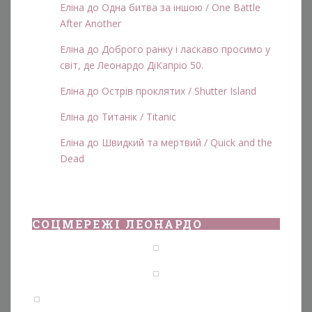
Еліна
до
Одна битва за іншою / One Battle
After Another
Еліна
до
Доброго ранку і ласкаво просимо у
світ, де Леонардо ДіКапріо 50.
Еліна
до
Острів проклятих / Shutter Island
Еліна
до
Титанік / Titanic
Еліна
до
Швидкий та мертвий / Quick and the
Dead
СОЦМЕРЕЖІ ЛЕОНАРДО