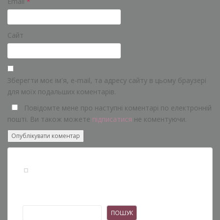
Email
*
Сайт
Зберегти моє ім'я, e-mail, та адресу сайту в цьому браузері
для моїх подальших коментарів.
Повідомте мене про наступні коментарі по електронній
пошті. Ви також можете
підписатися
не коментуючи.
Пошук
ПОШУК