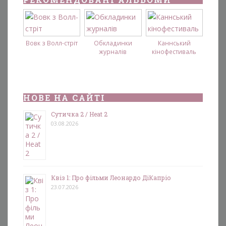
Вовк з Волл-стріт
Обкладинки
Каннський
журналів
кінофестиваль
НОВЕ НА САЙТІ
Сутичка 2 / Heat 2
03.08.2026
Квіз 1: Про фільми Леонардо ДіКапріо
23.07.2026