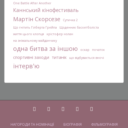
One Battle After Another
Каннський кінофестиваль
Мартін Скорсезе
Сутичка 2
Що гнітить Гілберта Грейпа
Щоденник баскетболіста
життя цього хлопця
крістофер нолан
на знімальному майданчику
одна битва за іншою
оскар
початок
спортивні заходи
титанік
що відбувається вночі
інтерв'ю
НАГОРОДИ ТА НОМІНАЦІЇ
БІОГРАФІЯ
ФІЛЬМОГРАФІЯ