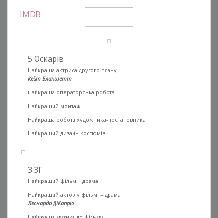
IMDB
5 Оскарів
Найкраща актриса другого плану
Кейт Бланшетт
Найкраща операторська робота
Найкращий монтаж
Найкраща робота художника-постановника
Найкращий дизайн костюмів
3 ЗГ
Найкращий фільм – драма
Найкращий актор у фільмі – драма
Леонардо ДіКапріо
Найкраща музика до фільму