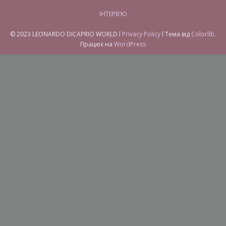
ІНТЕРВ’Ю
© 2023 LEONARDO DICAPRIO WORLD l
Privacy Policy
l Тема від
Colorlib
.
Працює на
WordPress