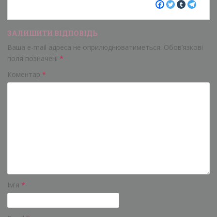
ЗАЛИШИТИ ВІДПОВІДЬ
Ваша e-mail адреса не оприлюднюватиметься.
Обов’язкові
поля позначені
*
Коментар
*
Ім'я
*