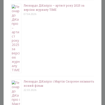
Леонардо ДіКапріо – артист року 2025 за
версією журналу TIME
07.04.2026
Леонардо ДіКапріо і Мартін Скорсезе знімають
новий фільм
22.03.2026