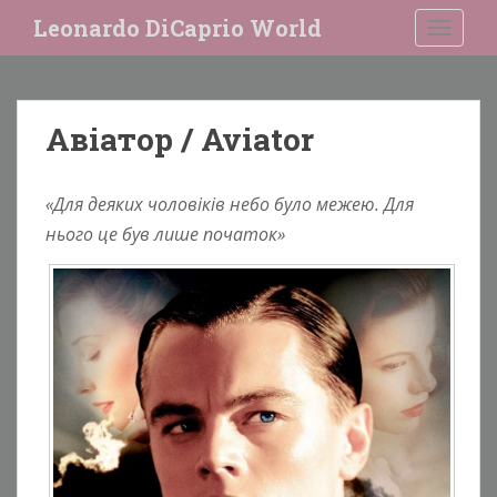
S
Leonardo DiCaprio World
TOGGLE
k
i
p
t
Авіатор / Aviator
o
m
a
«Для деяких чоловіків небо було межею. Для
i
нього це був лише початок»
n
c
o
n
t
e
n
t