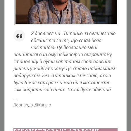
Я дивлюся на «Титанік» із величезною
вдячністю за те, що став його
частиною. Це дозволило мені
опинитися в цьому неймовірно виграшному
становищі й бути капітаном своїх власних
рішень у майбутньому. Це стало найбільшим
подарунком. Без «Титаніка» я не знаю, якою
була б моя кар’єра і чи мав би я можливість
сам обирати свій шлях. Тож я дуже вдячний.
Леонардо ДіКапріо
РЕКОМЕНДОВАНІ АЛЬБОМИ