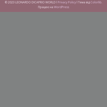
© 2023 LEONARDO DICAPRIO WORLD l
Privacy Policy
l Тема від
Colorlib
.
Працює на
WordPress