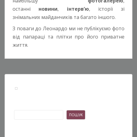
найбільшу
фотогалерею
,
останні
новини
,
інтерв’ю
, історії зі
знімальних майданчиків та багато іншого.
З поваги до Леонардо ми не публікуємо фото
від папараці та плітки про його приватне
життя.
Пошук
ПОШУК