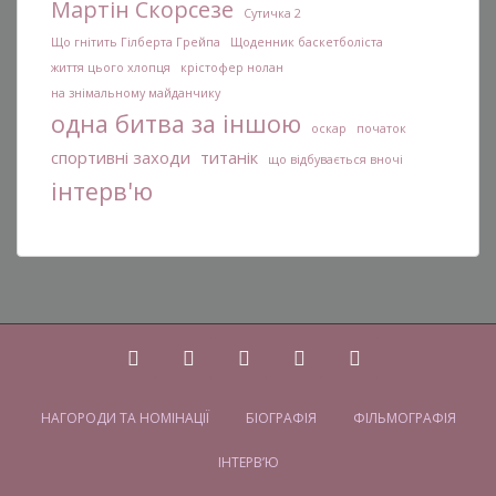
Мартін Скорсезе
Сутичка 2
Що гнітить Гілберта Грейпа
Щоденник баскетболіста
життя цього хлопця
крістофер нолан
на знімальному майданчику
одна битва за іншою
оскар
початок
спортивні заходи
титанік
що відбувається вночі
інтерв'ю
НАГОРОДИ ТА НОМІНАЦІЇ
БІОГРАФІЯ
ФІЛЬМОГРАФІЯ
ІНТЕРВ’Ю