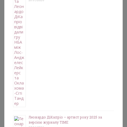
Леонардо ДіКапріо – артист року 2025 за
версією журналу TIME