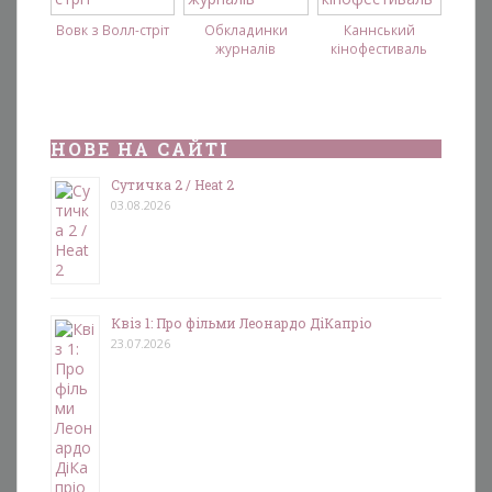
Вовк з Волл-стріт
Обкладинки
Каннський
журналів
кінофестиваль
НОВЕ НА САЙТІ
Сутичка 2 / Heat 2
03.08.2026
Квіз 1: Про фільми Леонардо ДіКапріо
23.07.2026