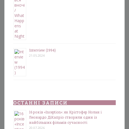
Interview (1994)
21.05.2024
ОСТАННІ ЗАПИСИ
16 років «Inception»: як Крістофер Нолан і
Леонардо ДіКапріо створили один із
найбільших фільмів сучасності
20.07.2026