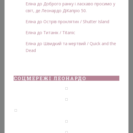
Еліна
до
Доброго ранку і ласкаво просимо у
світ, де Леонардо ДіКапріо 50.
Еліна
до
Острів проклятих / Shutter Island
Еліна
до
Титанік / Titanic
Еліна
до
Швидкий та мертвий / Quick and the
Dead
СОЦМЕРЕЖІ ЛЕОНАРДО