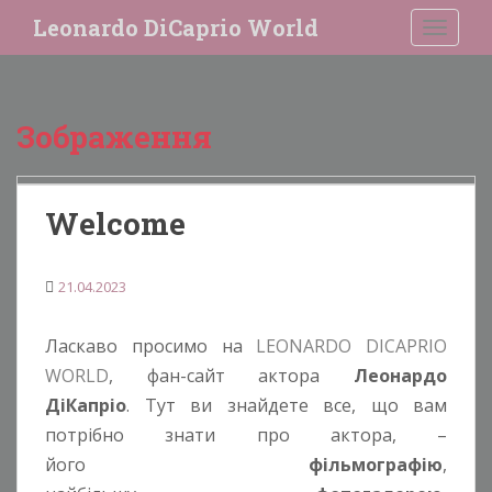
S
Leonardo DiCaprio World
TOGGLE
k
i
p
t
Зображення
o
m
a
i
Welcome
n
c
21.04.2023
o
n
t
Ласкаво просимо на
LEONARDO DICAPRIO
e
WORLD
, фан-сайт актора
Леонардо
n
ДіКапріо
. Тут ви знайдете все, що вам
t
потрібно знати про актора, –
його
фільмографію
,