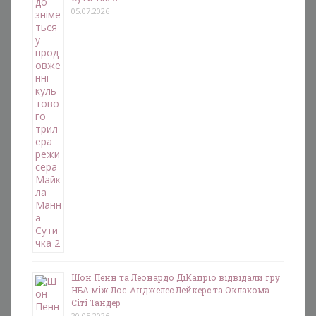
05.07.2026
Шон Пенн та Леонардо ДіКапріо відвідали гру
НБА між Лос-Анджелес Лейкерс та Оклахома-
Сіті Тандер
20.05.2026