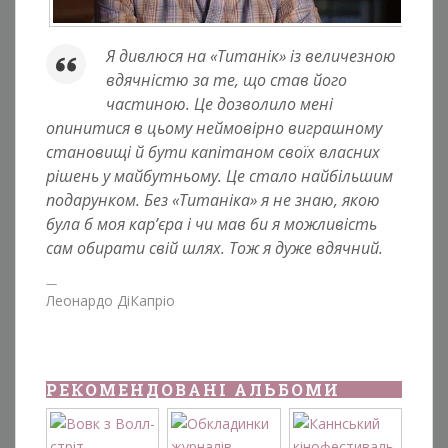
Я дивлюся на «Титанік» із величезною
вдячністю за те, що став його
частиною. Це дозволило мені
опинитися в цьому неймовірно виграшному
становищі й бути капітаном своїх власних
рішень у майбутньому. Це стало найбільшим
подарунком. Без «Титаніка» я не знаю, якою
була б моя кар’єра і чи мав би я можливість
сам обирати свій шлях. Тож я дуже вдячний.
Леонардо ДіКапріо
РЕКОМЕНДОВАНІ АЛЬБОМИ