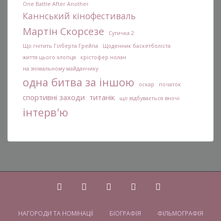
One Battle After Another
Каннський кінофестиваль
Мартін Скорсезе
Сутичка 2
Що гнітить Гілберта Грейпа
Щоденник баскетболіста
життя цього хлопця
крістофер нолан
на знімальному майданчику
одна битва за іншою
оскар
початок
спортивні заходи
титанік
що відбувається вночі
інтерв'ю
НАГОРОДИ ТА НОМІНАЦІЇ
БІОГРАФІЯ
ФІЛЬМОГРАФІЯ