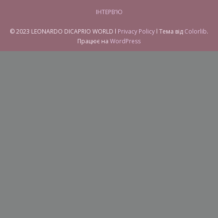
ІНТЕРВ’Ю
© 2023 LEONARDO DICAPRIO WORLD l
Privacy Policy
l Тема від
Colorlib
.
Працює на
WordPress