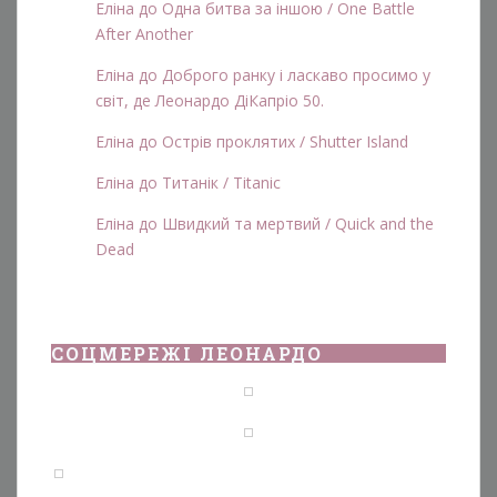
Еліна
до
Одна битва за іншою / One Battle
After Another
Еліна
до
Доброго ранку і ласкаво просимо у
світ, де Леонардо ДіКапріо 50.
Еліна
до
Острів проклятих / Shutter Island
Еліна
до
Титанік / Titanic
Еліна
до
Швидкий та мертвий / Quick and the
Dead
СОЦМЕРЕЖІ ЛЕОНАРДО