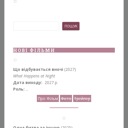
Пошук
ПОШУК
НОВІ ФІЛЬМИ
Що відбувається вночі
(2027)
What Happens at Night
Дата виходу:
2027 р.
Роль:
...
Про Фільм
Фото
Трейлер
Одна битва за іншою
(2025)