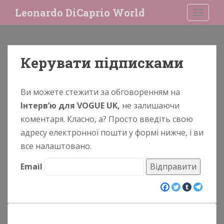
S
Leonardo DiCaprio World
TOGGLE
k
i
p
t
Керувати підписками
o
m
a
Ви можете стежити за обговоренням на
i
Інтерв’ю для VOGUE UK,
не залишаючи
n
коментаря. Класно, а? Просто введіть свою
c
o
адресу електронної пошти у формі нижче, і ви
n
все налаштовано.
t
Email
e
n
t